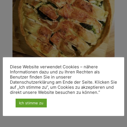
Diese Website verwendet Cookies – nähere
Informationen dazu und zu Ihren Rechten als
Benutzer finden Sie in unserer
HAUPTSPEISEN
,
QUICHES & TARTES
Datenschutzerklärung am Ende der Seite. Klicken Sie
auf „Ich stimme zu“, um Cookies zu akzeptieren und
Brokkoli-Camembert-Quiche
direkt unsere Website besuchen zu können.“
Diese vegetarische Quiche kannst Du auch mit
Ich stimme zu
anderem Gemüse zubereiten.