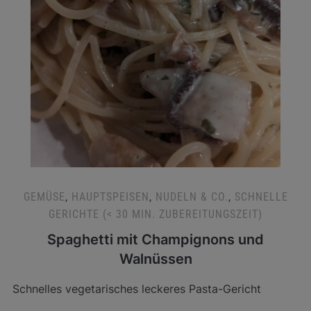
GEMÜSE
,
HAUPTSPEISEN
,
NUDELN & CO.
,
SCHNELLE
GERICHTE (< 30 MIN. ZUBEREITUNGSZEIT)
Spaghetti mit Champignons und
Walnüssen
Schnelles vegetarisches leckeres Pasta-Gericht