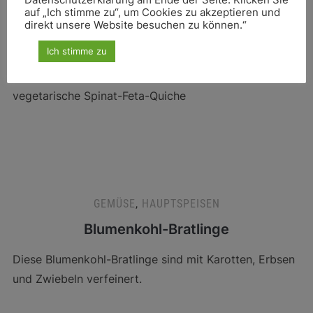
Datenschutzerklärung am Ende der Seite. Klicken Sie
auf „Ich stimme zu“, um Cookies zu akzeptieren und
direkt unsere Website besuchen zu können.“
GEMÜSE
,
HAUPTSPEISEN
,
QUICHES & TARTES
Ich stimme zu
Spinat-Feta-Quiche
vegetarische Spinat-Feta-Quiche
GEMÜSE
,
HAUPTSPEISEN
Blumenkohl-Bratlinge
Diese Blumenkohl-Bratlinge sind mit Karotten, Erbsen
und Zwiebeln verfeinert.