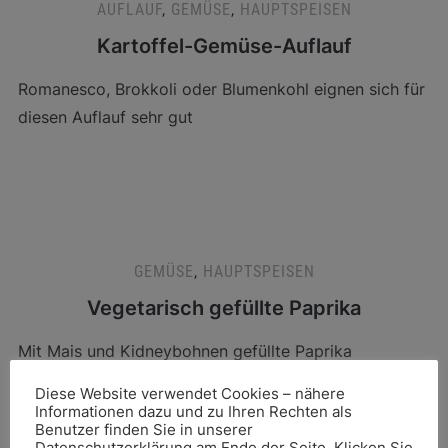
AUFLAUF
,
GEMÜSE
,
HAUPTSPEISEN
Kartoffel-Gemüse-Auflauf
Romanesco, Brokkoli oder Blumenkohl eignen sich für
diesen Auflauf sehr gut
GEMÜSE
,
HAUPTSPEISEN
Vegetarisch gefüllte Paprika
Mit Mais und Kidneybohnen gefüllte Paprika
Diese Website verwendet Cookies – nähere
Informationen dazu und zu Ihren Rechten als
Benutzer finden Sie in unserer