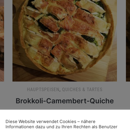
HAUPTSPEISEN
,
QUICHES & TARTES
Brokkoli-Camembert-Quiche
Diese vegetarische Quiche kannst Du auch mit
D
Diese Website verwendet Cookies – nähere
anderem Gemüse zubereiten.
z
Informationen dazu und zu Ihren Rechten als Benutzer