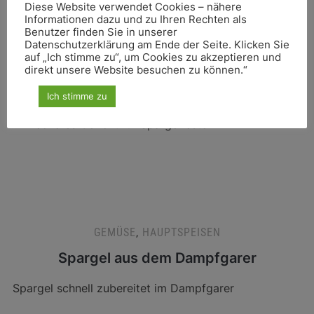
Diese Website verwendet Cookies – nähere
Informationen dazu und zu Ihren Rechten als
Benutzer finden Sie in unserer
Datenschutzerklärung am Ende der Seite. Klicken Sie
auf „Ich stimme zu“, um Cookies zu akzeptieren und
GEMÜSE
,
HAUPTSPEISEN
direkt unsere Website besuchen zu können.“
Spargel mit Schinken in Blätterteig
Ich stimme zu
Ein leckeres Gericht für Spargelreste
GEMÜSE
,
HAUPTSPEISEN
Spargel aus dem Dampfgarer
Spargel schnell zubereitet im Dampfgarer