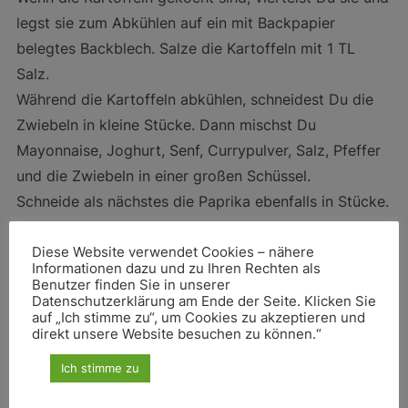
legst sie zum Abkühlen auf ein mit Backpapier
belegtes Backblech. Salze die Kartoffeln mit 1 TL
Salz.
Während die Kartoffeln abkühlen, schneidest Du die
Zwiebeln in kleine Stücke. Dann mischst Du
Mayonnaise, Joghurt, Senf, Currypulver, Salz, Pfeffer
und die Zwiebeln in einer großen Schüssel.
Schneide als nächstes die Paprika ebenfalls in Stücke.
Gib nun die Paprika und Erbsen in die Salatsoße.
Nach ca. 15-30 Minuten sollten die Kartoffeln
Diese Website verwendet Cookies – nähere
Informationen dazu und zu Ihren Rechten als
abgekühlt sein und Du kannst sie zum Salat geben.
Benutzer finden Sie in unserer
Datenschutzerklärung am Ende der Seite. Klicken Sie
Vermische alle Zutaten gründlich.
auf „Ich stimme zu“, um Cookies zu akzeptieren und
direkt unsere Website besuchen zu können.“
Ich stimme zu