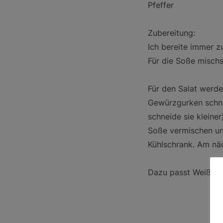
Pfeffer
Zubereitung:
Ich bereite immer z
Für die Soße misch
Für den Salat werde
Gewürzgurken schne
schneide sie kleiner
Soße vermischen un
Kühlschrank. Am nä
Dazu passt Weißbr