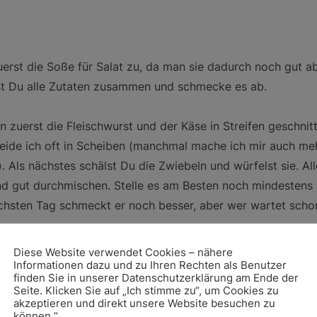
uerst die Soße für Salat zu, da man sie dadurch noch gut 
st Du alle Zutaten zusammen und schmecke es ab.
n zuerst die Fleischwurst und der Käse in Streifen geschnitt
ide ich oft in Scheiben (manchmal mache ich mir auch m
). Als nächstes schälst Du die Zwiebeln und würfelst sie. Al
d gut durchmischen. Stelle es am Besten noch mindestens 
chsten Tag schmeckt er noch besser, aber wer wartet sch
ot oder Pommes mit Ketchup und Mayo.
Diese Website verwendet Cookies – nähere
Informationen dazu und zu Ihren Rechten als Benutzer
finden Sie in unserer Datenschutzerklärung am Ende der
Seite. Klicken Sie auf „Ich stimme zu“, um Cookies zu
akzeptieren und direkt unsere Website besuchen zu
können.“