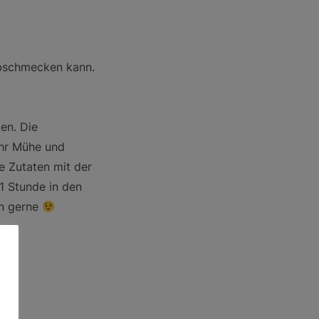
abschmecken kann.
en. Die
ehr Mühe und
le Zutaten mit der
1 Stunde in den
on gerne