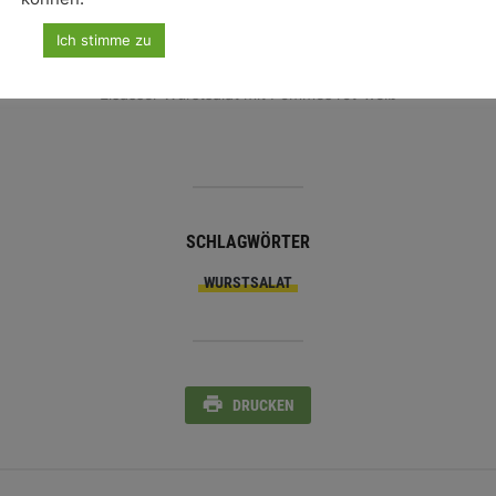
Ich stimme zu
Elsässer Wurstsalat mit Pommes rot-weiß
SCHLAGWÖRTER
WURSTSALAT
DRUCKEN