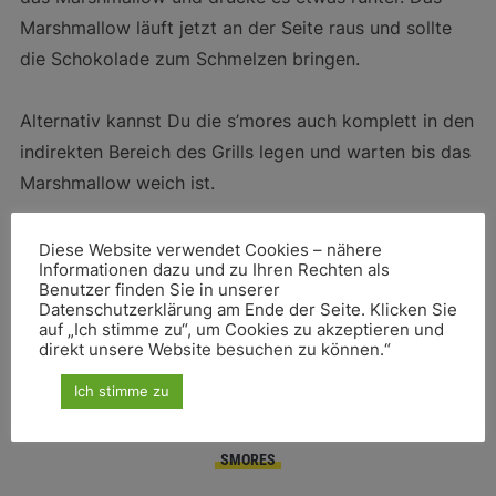
Marshmallow läuft jetzt an der Seite raus und sollte
die Schokolade zum Schmelzen bringen.
Alternativ kannst Du die s’mores auch komplett in den
indirekten Bereich des Grills legen und warten bis das
Marshmallow weich ist.
Diese Website verwendet Cookies – nähere
Informationen dazu und zu Ihren Rechten als
So baust Du sie zusammen
Benutzer finden Sie in unserer
Datenschutzerklärung am Ende der Seite. Klicken Sie
auf „Ich stimme zu“, um Cookies zu akzeptieren und
direkt unsere Website besuchen zu können.“
Ich stimme zu
SCHLAGWÖRTER
SMORES